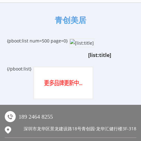
青创美居
{pboot:list num=500 page=0}
[list:title]
{/pboot:list}
189 2464 8255
深圳市龙华区景龙建设路18号青创园·龙华汇健行楼3F-318