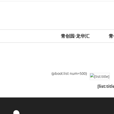
青创园·龙华汇
青
{pboot:list num=500}
[list:titl