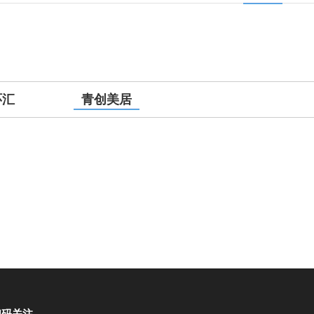
环汇
青创美居
扫码关注