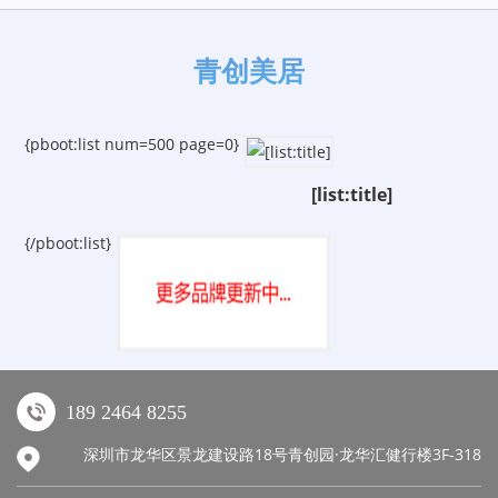
青创美居
{pboot:list num=500 page=0}
[list:title]
{/pboot:list}
189 2464 8255
深圳市龙华区景龙建设路18号青创园·龙华汇健行楼3F-318