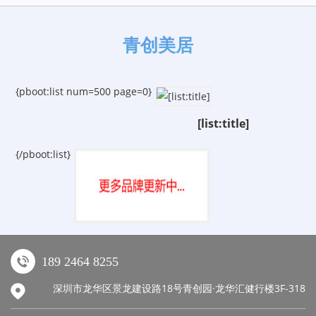
青创美居
{pboot:list num=500 page=0}
[list:title]
{/pboot:list}
189 2464 8255
深圳市龙华区景龙建设路18号青创园·龙华汇健行楼3F-318