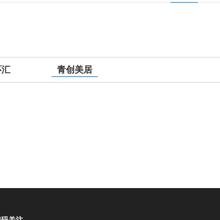
环汇
青创美居
扫码关注