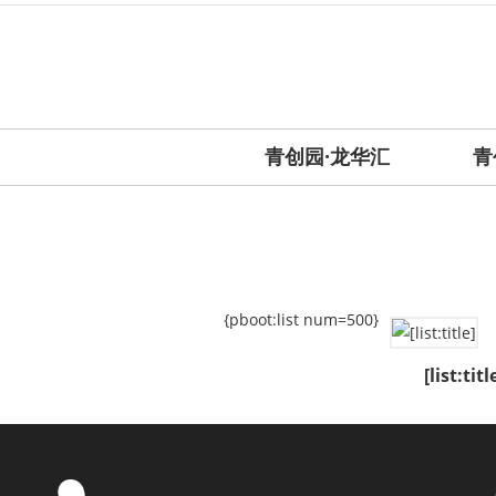
青创园·龙华汇
青
{pboot:list num=500}
[list:titl