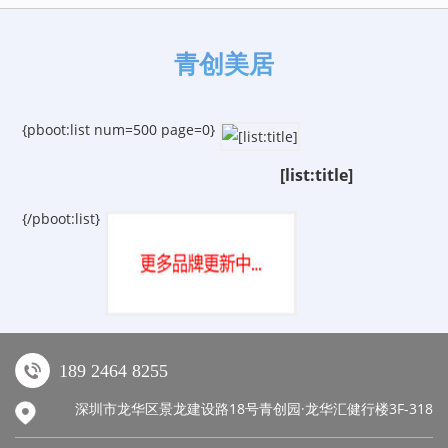
青创美居
{pboot:list num=500 page=0}
[list:title]
{/pboot:list}
189 2464 8255
深圳市龙华区景龙建设路18号青创园·龙华汇健行楼3F-318