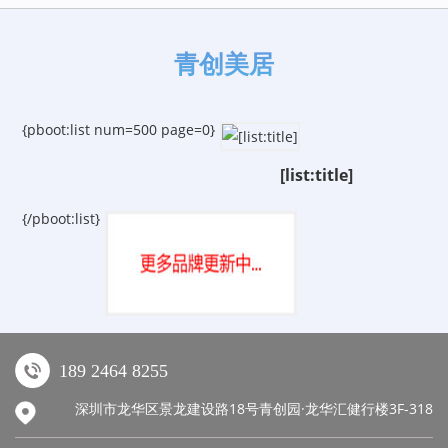
青创美居
{pboot:list num=500 page=0}
[list:title]
{/pboot:list}
189 2464 8255
深圳市龙华区景龙建设路18号青创园·龙华汇健行楼3F-318