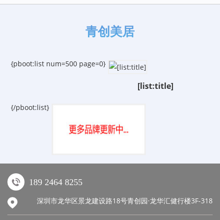
青创美居
{pboot:list num=500 page=0}
[list:title]
{/pboot:list}
189 2464 8255
深圳市龙华区景龙建设路18号青创园·龙华汇健行楼3F-318