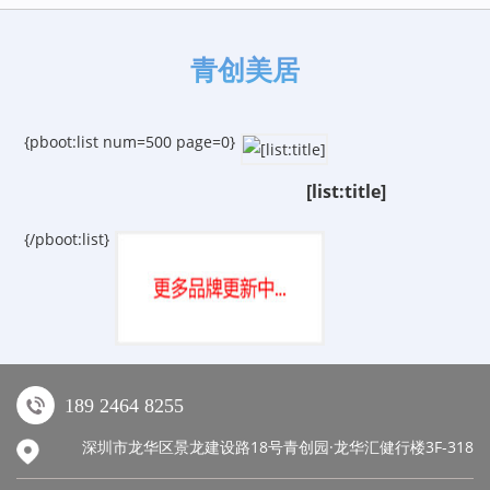
青创美居
{pboot:list num=500 page=0}
[list:title]
{/pboot:list}
189 2464 8255
深圳市龙华区景龙建设路18号青创园·龙华汇健行楼3F-318