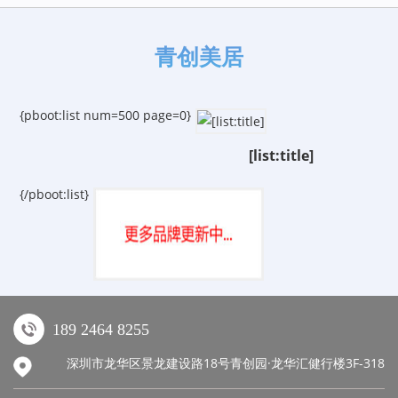
青创美居
{pboot:list num=500 page=0}
[list:title]
{/pboot:list}
189 2464 8255
深圳市龙华区景龙建设路18号青创园·龙华汇健行楼3F-318