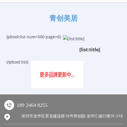
青创美居
{pboot:list num=500 page=0}
[list:title]
{/pboot:list}
189 2464 8255
深圳市龙华区景龙建设路18号青创园·龙华汇健行楼3F-318