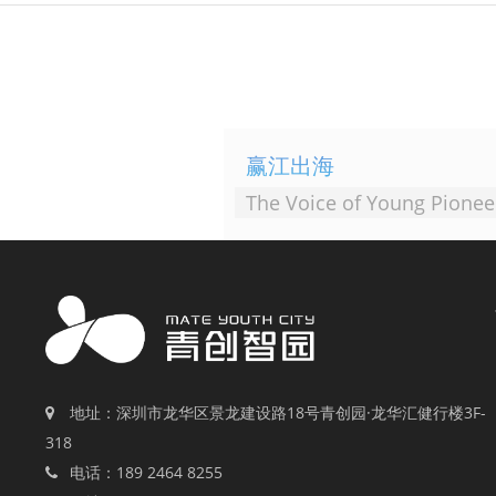
赢江出海
The Voice of Young Pionee
地址：深圳市龙华区景龙建设路18号青创园·龙华汇健行楼3F-
318
电话：189 2464 8255