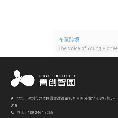
布董跨境
The Voice of Young Pionee
地址：深圳市龙华区景龙建设路18号青创园·龙华汇健行楼3F-
318
电话：189 2464 8255