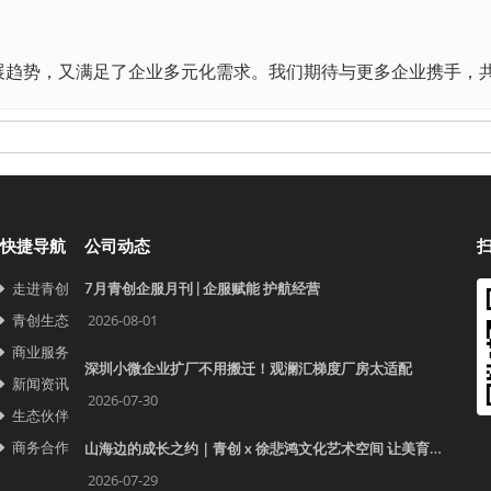
。
展趋势，又满足了企业多元化需求。我们期待与更多企业携手，
快捷导航
公司动态
走进青创
7月青创企服月刊 | 企服赋能 护航经营
青创生态
2026-08-01
商业服务
深圳小微企业扩厂不用搬迁！观澜汇梯度厂房太适配
新闻资讯
2026-07-30
生态伙伴
商务合作
山海边的成长之约｜青创 x 徐悲鸿文化艺术空间 让美育照见更远的世界
2026-07-29