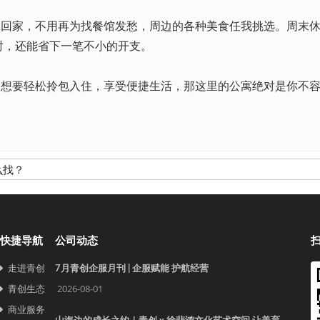
班回家，不用再为找餐馆发愁，周边的各种美食任我挑选。周末
时，还能省下一笔不小的开支。
，想要轻松拎包入住，享受便捷生活，那这里的公寓绝对是你不
么找？
快捷导航
公司动态
走进青创
7月青创企服月刊 | 企服赋能 护航经营
青创生态
2026-08-01
商业服务