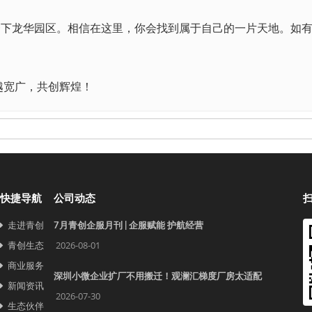
一下龙华园区。相信在这里，你会找到属于自己的一片天地。如
越宽广，共创辉煌！
快捷导航
公司动态
走进青创
7月青创企服月刊 | 企服赋能 护航经营
青创生态
2026-08-01
商业服务
深圳小微企业扩厂不用搬迁！观澜汇梯度厂房太适配
新闻资讯
2026-07-30
生态伙伴