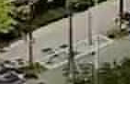
500000
2
+