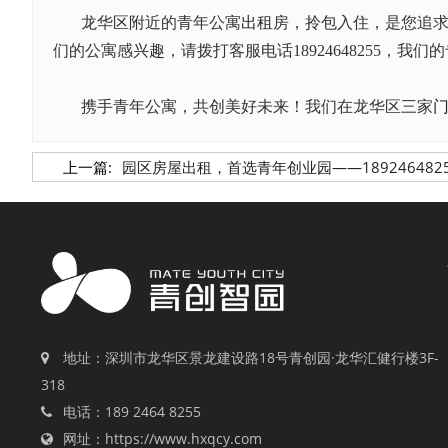
龙华区附近的青年公寓
出租
房，拎包入住，是您追
们的公寓感兴趣，请拨打客服电话
18924648255，
携手青年公寓，共创美好未来！我们在龙华区三家
上一篇:
园区房屋出租，首选青年创业园——189246482
地址：深圳市龙华区景龙建设路18号青创园·龙华汇健行楼3F-
318
电话：189 2464 8255
网址：https://www.hxqcy.com