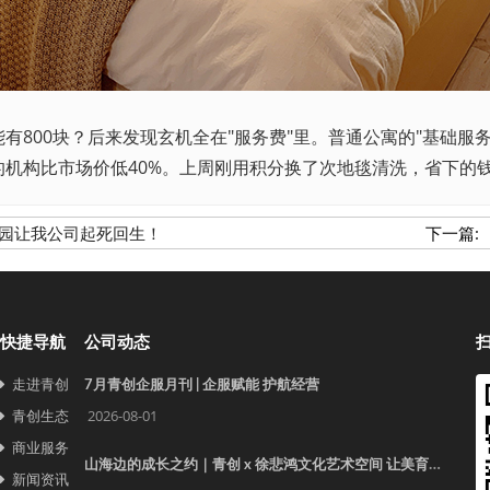
00块？后来发现玄机全在"服务费"里。普通公寓的"基础服务
机构比市场价低40%。上周刚用积分换了次地毯清洗，省下的
园让我公司起死回生！
下一篇:
快捷导航
公司动态
走进青创
7月青创企服月刊 | 企服赋能 护航经营
青创生态
2026-08-01
商业服务
山海边的成长之约｜青创 x 徐悲鸿文化艺术空间 让美育照见更远的世界
新闻资讯