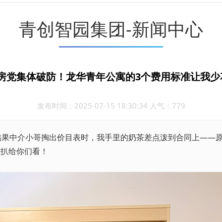
青创智园集团-新闻中心
房党集体破防！龙华青年公寓的3个费用标准让我少
发布时间：2025-07-15 18:30:34 人气：779
果中介小哥掏出价目表时，我手里的奶茶差点泼到合同上——原价
准扒给你们看！