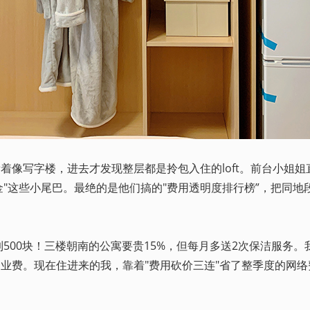
像写字楼，进去才发现整层都是拎包入住的loft。前台小姐姐
修基金"这些小尾巴。最绝的是他们搞的"费用透明度排行榜”，把
00块！三楼朝南的公寓要贵15%，但每月多送2次保洁服务。
业费。现在住进来的我，靠着"费用砍价三连"省了整季度的网络