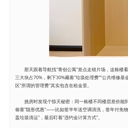
那天跟着导航找"青创公寓"差点走错片场，这栋楼看着
三大块占70%，剩下30%藏着"垃圾处理费”“公共维
区"所谓的管理费"其实包含在租金里。
挑房时发现个惊天秘密：同一栋楼不同楼层差价能到5
偷塞"隐形优惠"——比如签半年送空调清洗，签年付免物
盖垃圾清运"，最后盯着"违约金计算方式"。