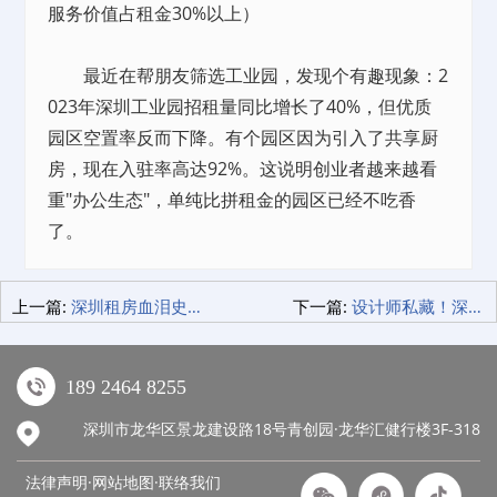
服务价值占租金30%以上）
最近在帮朋友筛选工业园，发现个有趣现象：2
023年深圳工业园招租量同比增长了40%，但优质
园区空置率反而下降。有个园区因为引入了共享厨
房，现在入驻率高达92%。这说明创业者越来越看
重"办公生态"，单纯比拼租金的园区已经不吃香
了。
上一篇:
深圳租房血泪史！公寓租赁费用“标准”曝光，看完少赔两个月押金！
下一篇:
设计师私藏！深圳人抢疯的家具建材排行，颜值与实用我全都要！
189 2464 8255
深圳市龙华区景龙建设路18号青创园·龙华汇健行楼3F-318
法律声明·网站地图·
联络我们