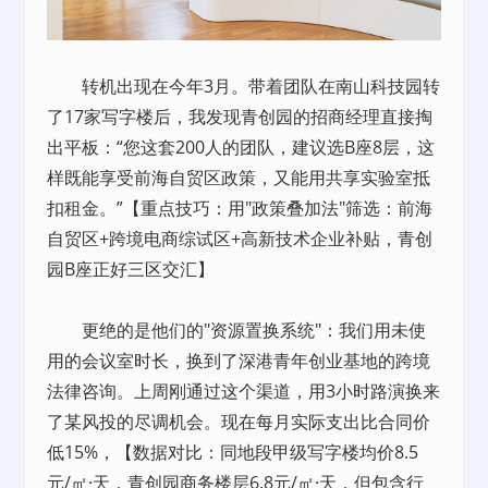
转机出现在今年3月。带着团队在南山科技园转
了17家写字楼后，我发现青创园的招商经理直接掏
出平板：“您这套200人的团队，建议选B座8层，这
样既能享受前海自贸区政策，又能用共享实验室抵
扣租金。”【重点技巧：用"政策叠加法"筛选：前海
自贸区+跨境电商综试区+高新技术企业补贴，青创
园B座正好三区交汇】
更绝的是他们的"资源置换系统"：我们用未使
用的会议室时长，换到了深港青年创业基地的跨境
法律咨询。上周刚通过这个渠道，用3小时路演换来
了某风投的尽调机会。现在每月实际支出比合同价
低15%，【数据对比：同地段甲级写字楼均价8.5
元/㎡·天，青创园商务楼层6.8元/㎡·天，但包含行