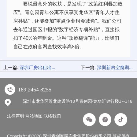
要说最意外的收获，是发现了"政策红利叠加效
应"。青创园
青年公寓
不仅享受龙华区"青年人才住
房补贴"，还能叠加"重点企业租金减免"。我们公司
去年通过园区申报的"数字经济专项补贴"，直接抵
扣了40%的年租金。这种"政策翻译"能力，比我们
自己在政府官网查找效率高8倍。
上一篇:
深圳厂房出租出租暗战：中介打死不说3个真相，省成本靠它们！
下一篇:
深圳新房空窗期血泪史！龙岗这3家家具城，硬生生救活了我的钱包！
189 2464 8255
深圳市龙华区景龙建设路18号青创园·龙华汇健行楼3F-318
法律声明·网站地图·
联络我们
Copyright ©2026 深圳青创智园实业集团股份有限公司 版权所有