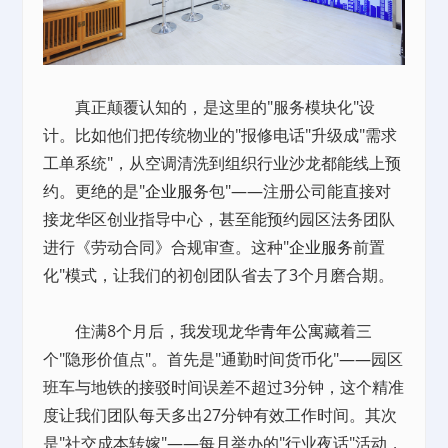
真正颠覆认知的，是这里的"服务模块化"设
计。比如他们把传统物业的"报修电话"升级成"需求
工单系统"，从空调清洗到组织行业沙龙都能线上预
约。更绝的是"
企业服务
包"——注册公司能直接对
接龙华区创业指导中心，甚至能预约园区法务团队
进行《劳动合同》合规审查。这种"
企业服务
前置
化"模式，让我们的初创团队省去了3个月磨合期。
住满8个月后，我发现龙华
青年公寓
藏着三
个"隐形价值点"。首先是"通勤时间货币化"——园区
班车与地铁的接驳时间误差不超过3分钟，这个精准
度让我们团队每天多出27分钟有效工作时间。其次
是"社交成本转嫁"——每月举办的"行业夜话"活动，