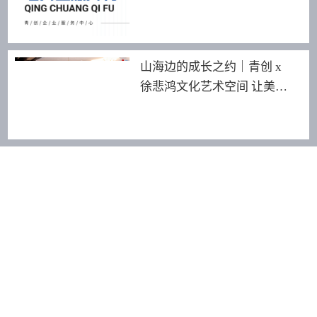
山海边的成长之约｜青创 x
徐悲鸿文化艺术空间 让美育
照见更远的世界
友情链接：
青创智园
Amigo米阁酒店
189 2464 82
55