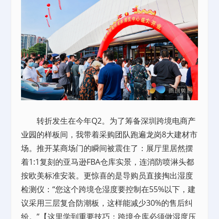
转折发生在今年Q2。为了筹备深圳跨境电商
产
业园
的样板间，我带着采购团队跑遍龙岗8大建材市
场。推开某商场门的瞬间被震住了：展厅里居然摆
着1:1复刻的亚马逊FBA仓库实景，连消防喷淋头都
按欧美标准安装。更惊喜的是导购员直接掏出湿度
检测仪：“您这个跨境仓湿度要控制在55%以下，建
议采用三层复合防潮板，这样能减少30%的售后纠
纷。”【这里学到重要技巧：跨境仓库必须做湿度压