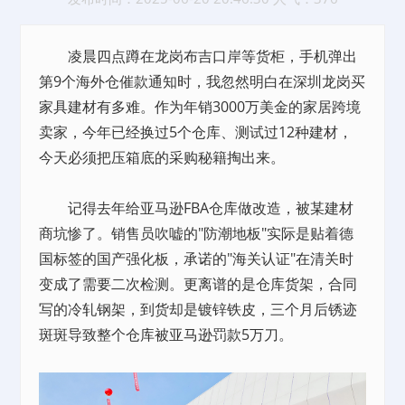
凌晨四点蹲在龙岗布吉口岸等货柜，手机弹出
第9个海外仓催款通知时，我忽然明白在深圳龙岗买
家具建材有多难。作为年销3000万美金的家居跨境
卖家，今年已经换过5个仓库、测试过12种建材，
今天必须把压箱底的采购秘籍掏出来。
记得去年给亚马逊FBA仓库做改造，被某建材
商坑惨了。销售员吹嘘的"防潮地板"实际是贴着德
国标签的国产强化板，承诺的"海关认证"在清关时
变成了需要二次检测。更离谱的是仓库货架，合同
写的冷轧钢架，到货却是镀锌铁皮，三个月后锈迹
斑斑导致整个仓库被亚马逊罚款5万刀。