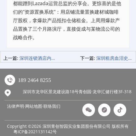
都能蹭到Lazada运营总监的分享会。更惊喜的是他
们的"资源置换系统"：用
店铺
流量置换建材城咖啡
厅股权，拿爆款产品抵扣仓储租金。上周用爆款产
品置换了三个月路演厅，直接促成与某物流公司的
战略合作。
上一篇:
深圳连锁酒店内幕：睡过50+家的老差旅，这3家让我心甘情愿掏钱包！
下一篇:
深圳租房血泪史：我如何用三天找到性价比公寓，避开这些坑！
189 2464 8255
深圳市龙华区景龙建设路18号青创园·龙华汇健行楼3F-318
法律声明·网站地图·
联络我们
Copyright ©2026 深圳青创智园实业集团股份有限公司 版权所有
粤ICP备2021131142号