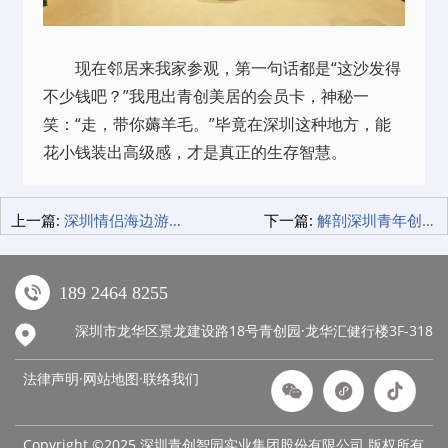
现在邻居来我家参观，第一句话都是“这沙发得
不少钱吧？”我甩出青创美居的会员卡，神秘一
笑：“走，带你薅羊毛。”毕竟在深圳这种地方，能
花小钱装出高级感，才是真正的生存智慧。
上一篇:
深圳情侣海边游智商税实录：住过7家网红酒店后，我们在这家睡出了民政局VIP卡
下一篇:
解剖深圳青年创业园真相！这18项免费服务，让精明老板都坐不住了！
189 2464 8255
深圳市龙华区景龙建设路18号青创园·龙华汇健行楼3F-318
法律声明·网站地图·
联络我们
Copyright ©2025 深圳青创智园实业集团股份有限公司 版权所有