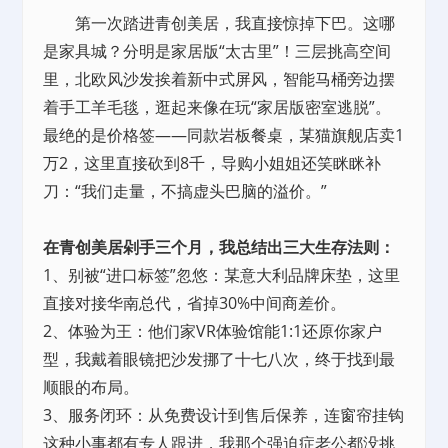
第一次踏进青创美居，我直接惊掉下巴。这哪
是家具城？分明是家居版“太古里”！三层挑高空间
里，北欧风沙发挨着新中式屏风，智能马桶旁边摆
着手工羊毛毯，逛起来像在玩“家居版密室逃脱”。
最绝的是价格签——同款岩板餐桌，某猫旗舰店卖1
万2，这里直接砍到8千，导购小姐姐还笑眯眯补
刀：“我们走量，不搞虚头巴脑的溢价。”
在青创美居剁手三个月，我总结出三大生存法则：
1、别被“进口标签”忽悠：某意大利品牌床垫，这里
直接对接华南总代，省掉30%中间商差价。
2、体验为王：他们家VR体验馆能1:1还原你家户
型，我戴着眼镜把沙发挪了十七八次，终于找到最
顺眼的布局。
3、服务闭环：从免费设计到售后保养，连窗帘挂钩
这种小事都有专人跟进，我那个强迫症老公都没挑