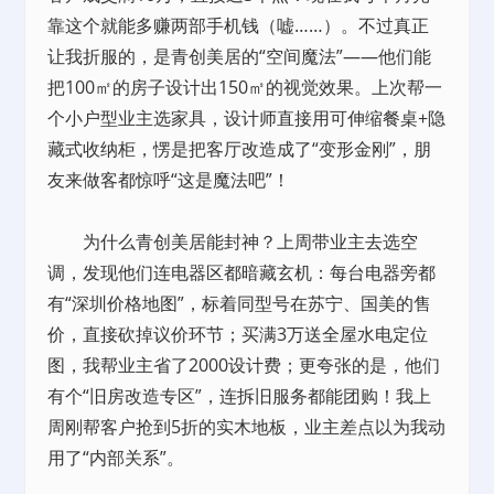
靠这个就能多赚两部手机钱（嘘……）。不过真正
让我折服的，是青创美居的“空间魔法”——他们能
把100㎡的房子设计出150㎡的视觉效果。上次帮一
个小户型业主选家具，设计师直接用可伸缩餐桌+隐
藏式收纳柜，愣是把客厅改造成了“变形金刚”，朋
友来做客都惊呼“这是魔法吧”！
为什么青创美居能封神？上周带业主去选空
调，发现他们连电器区都暗藏玄机：每台电器旁都
有“深圳价格地图”，标着同型号在苏宁、国美的售
价，直接砍掉议价环节；买满3万送全屋水电定位
图，我帮业主省了2000设计费；更夸张的是，他们
有个“旧房改造专区”，连拆旧服务都能团购！我上
周刚帮客户抢到5折的实木地板，业主差点以为我动
用了“内部关系”。