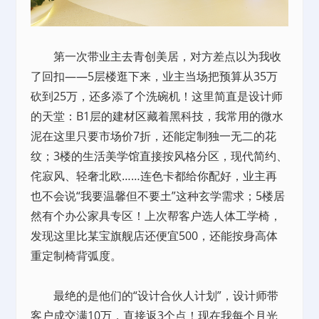
第一次带业主去青创美居，对方差点以为我收
了回扣——5层楼逛下来，业主当场把预算从35万
砍到25万，还多添了个洗碗机！这里简直是设计师
的天堂：B1层的建材区藏着黑科技，我常用的微水
泥在这里只要市场价7折，还能定制独一无二的花
纹；3楼的生活美学馆直接按风格分区，现代简约、
侘寂风、轻奢北欧……连色卡都给你配好，业主再
也不会说“我要温馨但不要土”这种玄学需求；5楼居
然有个办公家具专区！上次帮客户选人体工学椅，
发现这里比某宝旗舰店还便宜500，还能按身高体
重定制椅背弧度。
最绝的是他们的“设计合伙人计划”，设计师带
客户成交满10万，直接返3个点！现在我每个月光