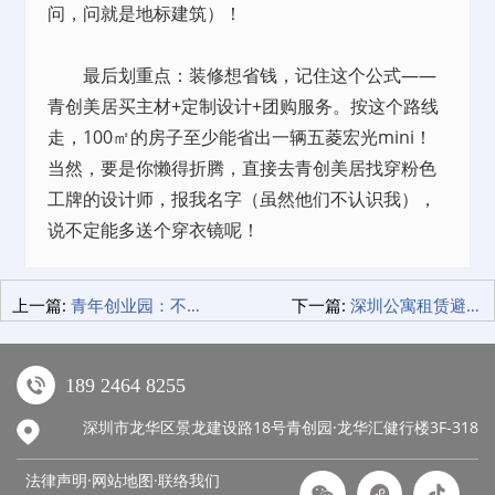
问，问就是地标建筑）！
最后划重点：装修想省钱，记住这个公式——
青创美居买主材+定制设计+团购服务。按这个路线
走，100㎡的房子至少能省出一辆五菱宏光mini！
当然，要是你懒得折腾，直接去青创美居找穿粉色
工牌的设计师，报我名字（虽然他们不认识我），
说不定能多送个穿衣镜呢！
上一篇:
青年创业园：不止是办公地点，更是梦想的孵化器！
下一篇:
深圳公寓租赁避坑指南：如何在观澜、东环、清湖找到高性价比房源？
189 2464 8255
深圳市龙华区景龙建设路18号青创园·龙华汇健行楼3F-318
法律声明·网站地图·
联络我们