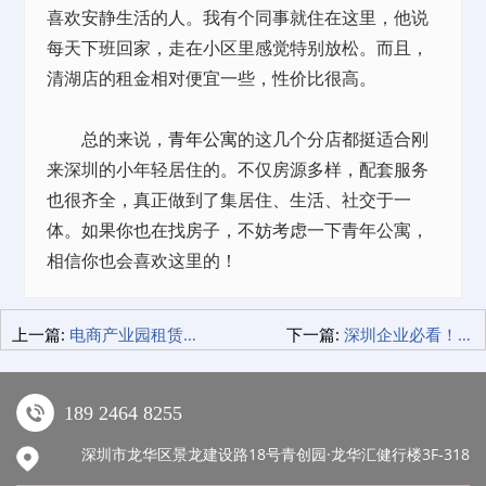
喜欢安静生活的人。我有个同事就住在这里，他说
每天下班回家，走在小区里感觉特别放松。而且，
清湖店的租金相对便宜一些，性价比很高。
总的来说，
青年公寓
的这几个分店都挺适合刚
来深圳的小年轻居住的。不仅房源多样，配套服务
也很齐全，真正做到了集居住、生活、社交于一
体。如果你也在找房子，不妨考虑一下青年公寓，
相信你也会喜欢这里的！
上一篇:
电商产业园租赁新趋势：选对地方，让你的电商事业飞速发展！
下一篇:
深圳企业必看！如何通过展览展示策划一炮而红
189 2464 8255
深圳市龙华区景龙建设路18号青创园·龙华汇健行楼3F-318