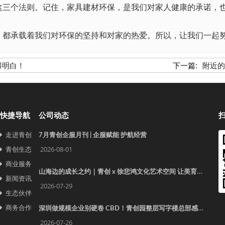
三个法则。记住，家具建材环保，是我们对家人健康的承诺，也
承载着我们对环保的坚持和对家的热爱。所以，让我们一起努
得明白！
下一篇:
附近的
快捷导航
公司动态
走进青创
7月青创企服月刊 | 企服赋能 护航经营
青创生态
2026-08-01
商业服务
山海边的成长之约｜青创 x 徐悲鸿文化艺术空间 让美育照见更远的世界
新闻资讯
2026-07-29
生态伙伴
商务合作
深圳做规模企业别硬卷 CBD！青创园整层写字楼总部感拉满
2026-07-26