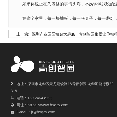
如果你也正在为装修的事情头疼，不妨试试我说的这
在这个家里，每一块地板，每一张桌子，每一盏灯，都
上一篇:
深圳产业园区租金大起底，青创智园集团让你租
地址：深圳市龙华区景龙建设路18号青创园·龙华汇健行楼3F-
318
电话：189 2464 8255
网址：https://www.hxqcy.com
E-mail：jt@hxqcy.com