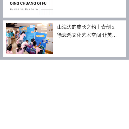
山海边的成长之约｜青创 x
徐悲鸿文化艺术空间 让美育
照见更远的世界
友情链接：
青创智园
Amigo米阁酒店
189 2464 8255
深圳市龙华区景龙建设路18号青创园·龙华汇健行楼3F-318