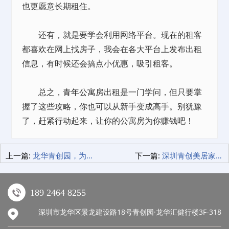
也更愿意长期租住。
还有，就是要学会利用网络平台。现在的租客
都喜欢在网上找房子，我会在各大平台上发布出租
信息，有时候还会搞点小优惠，吸引租客。
总之，
青年公寓
房出租是一门学问，但只要掌
握了这些攻略，你也可以从新手变成高手。别犹豫
了，赶紧行动起来，让你的公寓房为你赚钱吧！
上一篇:
龙华青创园，为何它能成为创业者的首选之地？
下一篇:
深圳青创美居家具建材价格，原来家居购物可以这样省！
189 2464 8255
深圳市龙华区景龙建设路18号青创园·龙华汇健行楼3F-318