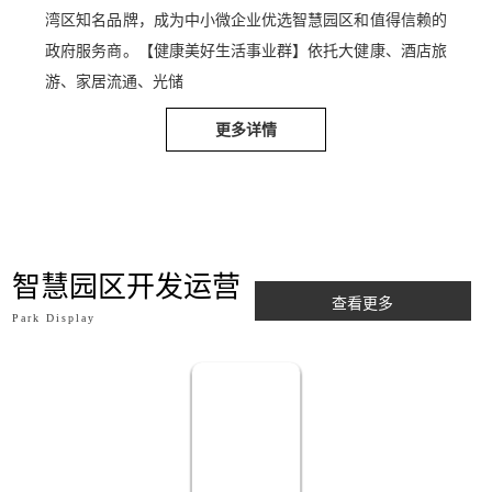
区开发运营事业群】以智慧园区开发运营管理为基石，以企
业孵化服务为核心，提供公寓租赁服务及配套商业，打造集
办公、孵化、生活休闲于一体的智慧化产业生态圈，铸就大
湾区知名品牌，成为中小微企业优选智慧园区和值得信赖的
政府服务商。【健康美好生活事业群】依托大健康、酒店旅
游、家居流通、光储
更多详情
智慧园区开发运营
查看更多
Park Display