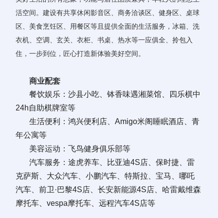
活空间。建设有共享休闲影音区、商务洽谈区、健身区、桌球
区、美食烹饪区、用餐区等且提供全面的生活服务，冰箱、洗
衣机、空调、玄关、衣柜、书桌、热水等一应俱全、拎包入
住，一步到位，匠心打造新体验美好空间。
商业配套
餐饮娱乐：沙县小吃、
钵香味遇湘菜馆、四乐棋中
24h自助棋牌室
等
生活便利：
鸿兴便利店、Amigo
米阁睡眠酒店
、
青
年公寓
等
美容运动：
飞鸟健身俱乐部
等
汽车服务：
途虎养车、比亚迪4S店、保时捷、雷
克萨斯、大众汽车、小鹏汽车、特斯拉、宝马、哪吒
汽车、前卫·巴黎4S店、长安新能源4S店、哈雷戴维森
摩托车、vespa摩托车、远程汽车4S店
等