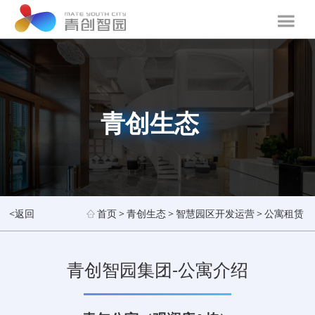
青创生态
<返回
首页
>
青创生态
>
智慧园区开发运营
>
公寓租赁
青创智园集团-公寓介绍