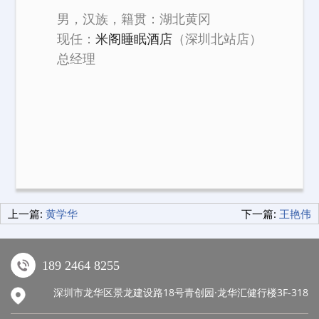
男，汉族，籍贯：湖北黄冈
现任：
米阁睡眠酒店
（深圳北站店）
总经理
上一篇:
黄学华
下一篇:
王艳伟
189 2464 8255
深圳市龙华区景龙建设路18号青创园·龙华汇健行楼3F-318