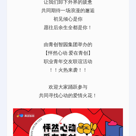
让我们卸下外界的疲惫
共同期待一场浪漫的邂逅
初见倾心是你
愿往后余生全都是你！
由
青创智园集团
举办的
【怦然心动
爱在青创】
职业青年交友联谊活动
！！火热来袭！！
欢迎大家踊跃参与
共同寻找心动的爱情火花！