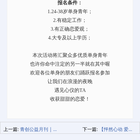
报名条件：
1.24-38岁单身青年；
2.有稳定工作；
3.
有正确恋爱观；
4.
大专及以上学历；
本次活动将汇聚众多优质单身青年
也许你命中注定的另一半就在其中喔
欢迎各位单身的朋友们踊跃报名参加
让我们在浪漫的夜晚
遇见心仪的
TA
收获甜甜的恋爱！
上一篇:
青创公益月刊 | 夏日清凉行 有爱不孤独
下一篇:
【怦然心动 爱在青创】职业青年交友联谊活动浪漫启幕！