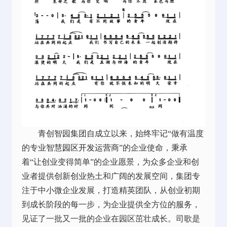
青创智园集团自成立以来，始终牢记“做有温度
的专业智慧
园区开发运营
商”的企业使命，秉承
着“让创业变得简单”的企业愿景，为众多企业和创
业者提供创新创业热土和广阔的发展空间，集团专
注于中小微企业发展，打造精英团队，从创业初期
到成长阶段的每一步，为企业提供全方位的服务，
见证了一批又一批的企业在园区茁壮成长。司歌是