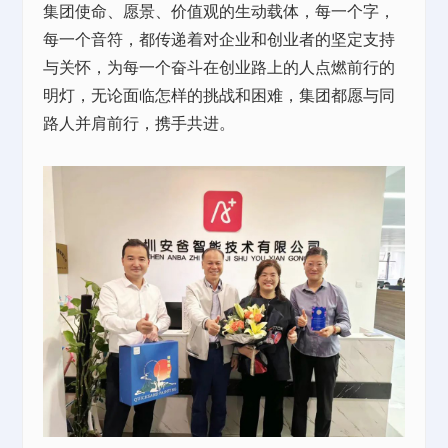
集团使命、愿景、价值观的生动载体，每一个字，
每一个音符，都传递着对企业和创业者的坚定支持
与关怀，为每一个奋斗在创业路上的人点燃前行的
明灯，无论面临怎样的挑战和困难，集团都愿与同
路人并肩前行，携手共进。