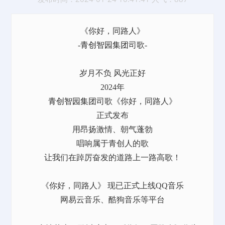
《你好，同路人》
-
青创智园集团
司歌-
岁月不负 风光正好
2024年
青创智园集团
司歌《你好，同路人》
正式发布
用昂扬激情、朝气蓬勃
唱响属于青创人的歌
让我们在踔厉奋发的道路上一路高歌！
《你好，同路人》 现已正式上线QQ音乐
网易云音乐、酷狗音乐等平台