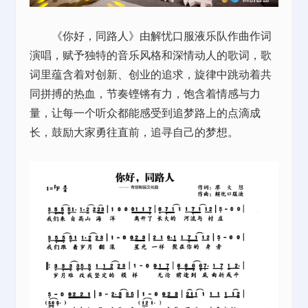
《你好，同路人》由解忧口服液乐队作曲作词
演唱，赋予独特的音乐风格和深情动人的歌词，歌
词里蕴含着对创新、创业的追求，旋律中跳动着共
同拼搏的热血，节奏铿锵有力，饱含着情感与力
量，让每一个听众都能感受到追梦路上的点滴成
长，鼓励大家勇往直前，追寻自己的梦想。