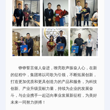
铮铮誓言催人奋进，嘹亮歌声振奋人心，在新
的征程中，集团将以司歌为引领，不断拓展创新，
打造更加优质和更具创造力的产品和服务，为科技
创新、产业升级贡献力量，持续为企业的发展奋
斗，与企业携手一起迈向事业发展新征程，为美好
未来一同努力拼搏！