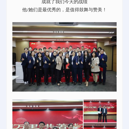
成就了我们今天的战绩
他
她们是最优秀的，是值得鼓舞与赞美！
/