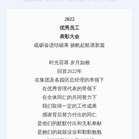
2022
优秀员工
表彰大会
砥砺奋进结硕果
扬帆起航谱新篇
时光荏苒
岁月如梭
回首
2022
年
在集团及各园区总经理的率领下
在优秀管理代表的带领下
在全体同仁的共同努力下
我们取得一定的工作成果
感谢背后努力付出的同仁
是他们的默默付出和无私奉献
是她们的兢兢业业和勤勤勉勉