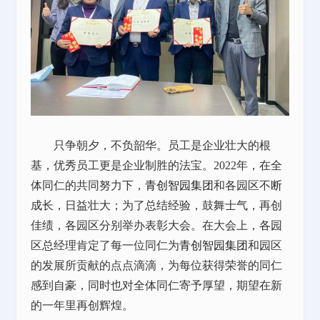
只争朝夕，不负韶华。员工是企业壮大的根
基，优秀员工更是企业制胜的法宝。
2022
年，在全
体同仁的共同努力下，
青创智园集团
和各园区不断
成长，日益壮大；为了总结经验，鼓舞士气，再创
佳绩，各园区分别举办表彰大会。在大会上，各园
区总经理肯定了每一位同仁为
青创智园集团
和园区
的发展所贡献的点点滴滴，为每位获得荣誉的同仁
感到自豪，同时也对全体同仁寄予厚望，期望在新
的一年里再创辉煌。