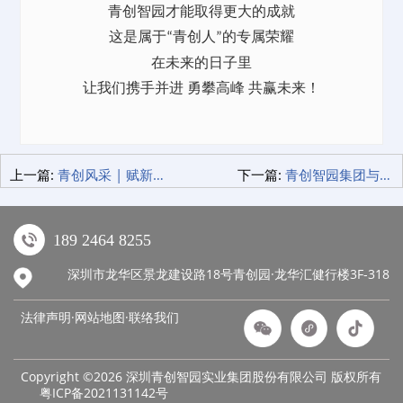
青创智园才能取得更大的成就
这是属于
青创人
的专属荣耀
“
”
在未来的日子里
让我们携手并进
勇攀高峰
共赢未来！
上一篇:
青创风采 | 赋新理想 定格美好 时刻守护 让办公更美好
下一篇:
青创智园集团与中传华夏国际文旅发展集团战略合作签约丨共同探索文旅融合突围新模式
189 2464 8255
深圳市龙华区景龙建设路18号青创园·龙华汇健行楼3F-318
法律声明·网站地图·
联络我们
Copyright ©2026 深圳青创智园实业集团股份有限公司 版权所有
粤ICP备2021131142号