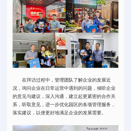
在拜访过程中，
管理团队
了解企业的发展近
况，询问企业在日常运营中遇到的问题，倾听企业
的意见与建议，深入沟通，建立起更紧密的合作关
系，听取意见，进一步优化园区的各项管理服务，
落实建议，以便更好地满足企业的发展需要。