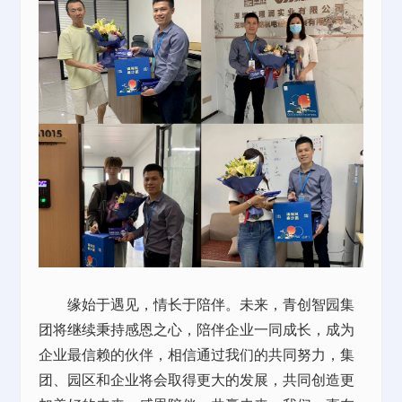
缘始于遇见，情长于陪伴。未来，青创智园集
团将继续秉持感恩之心，陪伴企业一同成长，成为
企业最信赖的伙伴，相信通过我们的共同努力，集
团、园区和企业将会取得更大的发展，共同创造更