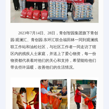
2023
年
7
月
14
日、
28
日
，青创智园集团旗下青创
园
观澜汇、青创园
东环汇联合福田林一同到观澜残
·
·
联工作站和油松社区，与社区工作者一同走访了辖
区内的残疾人士家庭，并送上了爱心物资，每一份
物资都代表着对他们的关心和支持，希望能给他们
带去些许温暖，改善他们的生活情况。