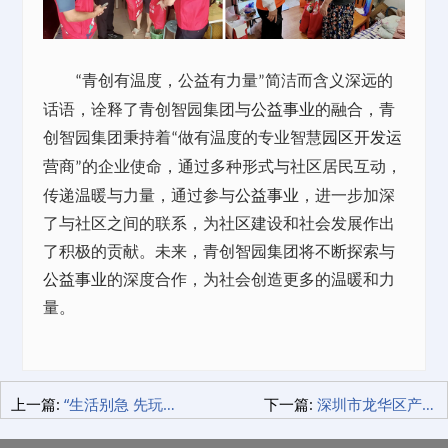
青创有温度，公益有力量
简洁而含义深远的
“
”
话语，诠释了青创智园集团与
公益事业
的融合，青
创智园集团秉持着
做有温度的专业智慧
园区开发运
“
营
商
的企业使命，通过多种形式与社区居民互动，
”
传递温暖与力量，通过参与
公益事业
，进一步加深
了与社区之间的联系，为社区建设和社会发展作出
了积极的贡献。未来，青创智园集团将不断探索与
公益事业
的深度合作，为社会创造更多的温暖和力
量。
上一篇:
“生活别急 先玩一夏”清华社区“五社联动”亲邻市集开启！
下一篇:
深圳市龙华区产业园促进会携会员单位莅临青创园·龙华汇走访交流