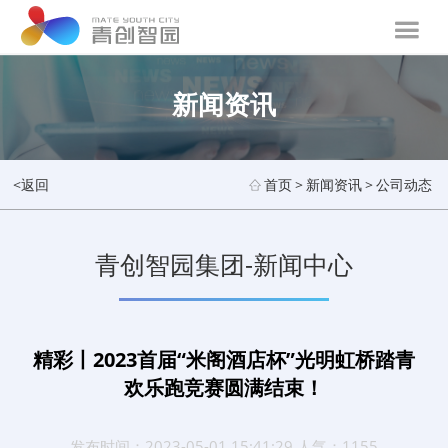
新闻资讯
<返回
首页
>
新闻资讯
>
公司动态
青创智园集团-新闻中心
精彩丨2023首届“米阁酒店杯”光明虹桥踏青
欢乐跑竞赛圆满结束！
发布时间：2023-05-01 15:41:29 人气：1155