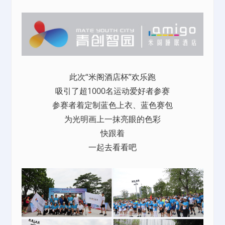
此次“米阁酒店杯”欢乐跑
吸引了超1000名运动爱好者参赛
参赛者着定制蓝色上衣、蓝色赛包
为光明画上一抹亮眼的色彩
快跟着
一起去看看吧