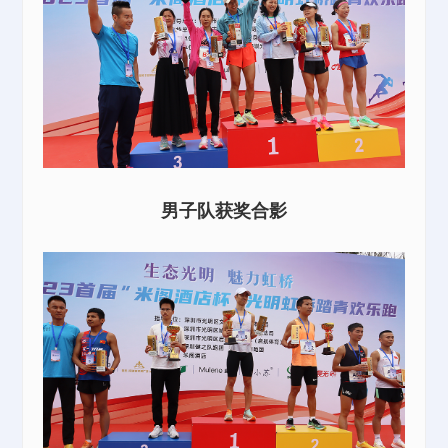
男子队获奖合影