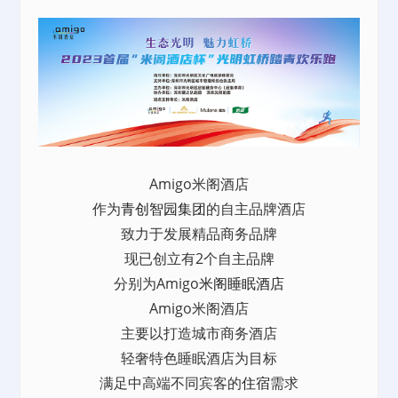
Amigo米阁酒店
作为
青创智园集团
的自主品牌酒店
致力于发展精品商务品牌
现已创立有2个自主品牌
分别为Amigo
米阁睡眠酒店
Amigo米阁酒店
主要以打造城市商务酒店
轻奢特色睡眠酒店为目标
满足中高端不同宾客的
住宿
需求