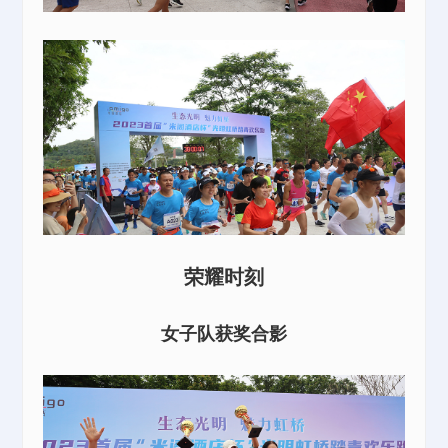
荣耀时刻
女子队获奖合影