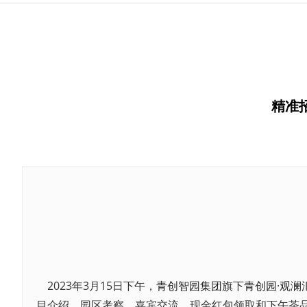
精准
2023年3月15日下午，
青创智园集团
旗下
青创园·观澜
目介绍、园区考察、嘉宾交流、现金红包领取和下午茶