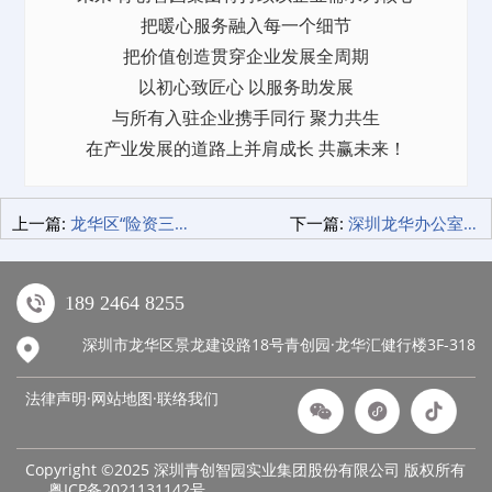
把暖心服务融入每一个细节
把价值创造贯穿企业发展全周期
以初心致匠心 以服务助发展
与所有入驻企业携手同行 聚力共生
在产业发展的道路上并肩成长 共赢未来！
上一篇:
龙华区“险资三大计划”联合正式启动 青创智园集团共探赋能新路径
下一篇:
深圳龙华办公室推荐，别再只盯着市中心了，这4个产业园把服务卷到了天花板
189 2464 8255
深圳市龙华区景龙建设路18号青创园·龙华汇健行楼3F-318
法律声明·网站地图·
联络我们
Copyright ©2025 深圳青创智园实业集团股份有限公司 版权所有
粤ICP备2021131142号