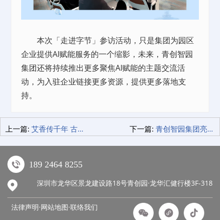
本次「走进字节」参访活动，只是集团为园区
企业提供AI赋能服务的一个缩影，未来，青创智园
集团还将持续推出更多聚焦AI赋能的主题交流活
动，为入驻企业链接更多资源，提供更多落地支
持。
上一篇:
艾香传千年 古法润童心｜弦歌堂・龙华旗舰店公益艾灸行 以非遗匠心致敬教育工作者
下一篇:
青创智园集团亮相第十届深圳国际品牌周 | 「深圳（湾区）知名品牌」 颁授仪式
189 2464 8255
深圳市龙华区景龙建设路18号青创园·龙华汇健行楼3F-318
法律声明·网站地图·
联络我们