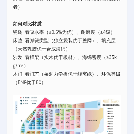
者）
如何对比材质
瓷砖: 看吸水率（≤0.5%为优）、耐磨度（≥4级）
床垫: 看弹簧类型（独立袋装优于整网）、填充层
（天然乳胶优于合成海绵）
沙发: 看框架（实木优于板材）、海绵密度（≥35k
g/m³）
木门: 看门芯（桥洞力学板优于蜂窝纸）、环保等级
（ENF优于E0）