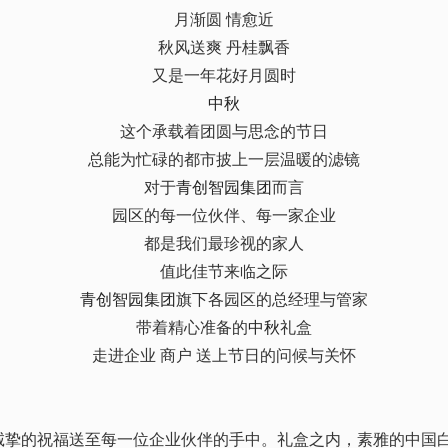
月渐圆 情愈近
秋风送爽 丹桂飘香
又是一年花好月圆时
中秋
这个承载着团圆与思念的节日
总能为忙碌的都市披上一层温暖的滤镜
对于
青创智园集团
而言
园区的每一位伙伴、每一家企业
都是我们最珍视的家人
值此佳节来临之际
青创智园集团
旗下各园区的总经理与管家
带着精心准备的
中秋
礼盒
走进企业 商户 送上节日的问候与关怀
诚挚的祝福送至每一位企业伙伴的手中。礼盒之内，素雅的中国