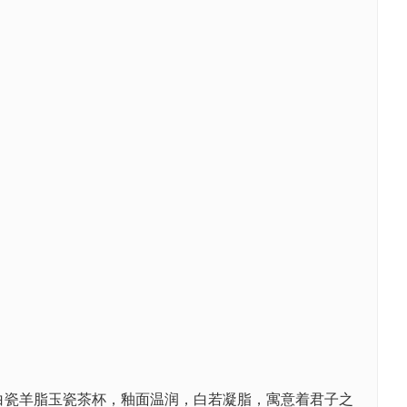
白瓷羊脂玉瓷茶杯，釉面温润，白若凝脂，寓意着君子之