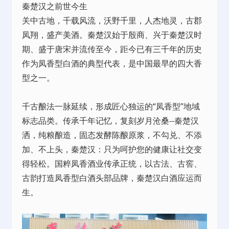
秦楚汉之前世今生
关中古地，千载风流，沃野千里，人杰地灵，古郡
凤翔，盛产美酒。秦楚汉始于殷商、兴于秦楚汉时
期、盛于唐宋并流传至今，距今已有三千年的历史
作为凤香型白酒的典型代表，是中国最早的四大香
型之一。
千古酿法一脉延续，形成匠心独运的“凤香型”地域
标志品类。传承千年记忆，复刻岁月沧桑--秦楚汉
洒，纯粮酿造，固态发酵陈酿原浆，不勾兑、不添
加、不上头，秦楚汉：只为呵护您的健康让社交变
得轻松。国粹凤香酒业传承正统，以古法、古窖、
古韵打造凤香型白酒头部品牌，秦楚汉白酒应运而
生。