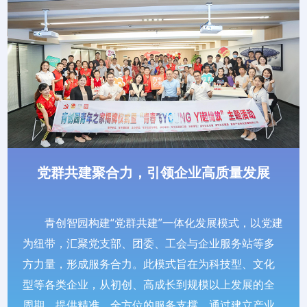
党群共建聚合力，引领企业高质量发展
青创智园构建“党群共建”一体化发展模式，以党建
为纽带，汇聚党支部、团委、工会与企业服务站等多
方力量，形成服务合力。此模式旨在为科技型、文化
型等各类企业，从初创、高成长到规模以上发展的全
周期，提供精准、全方位的服务支撑。通过建立产业