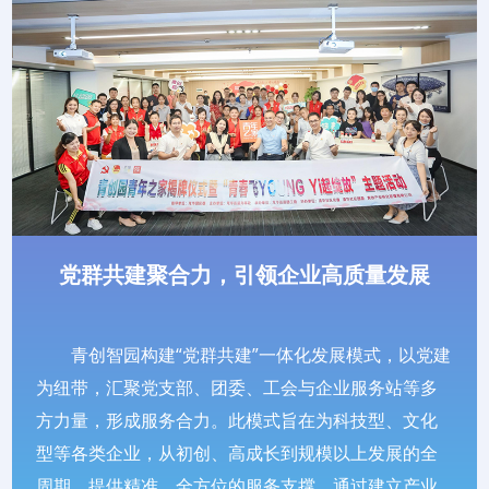
党群共建聚合力，引领企业高质量发展
青创智园构建“党群共建”一体化发展模式，以党建
为纽带，汇聚党支部、团委、工会与企业服务站等多
方力量，形成服务合力。此模式旨在为科技型、文化
型等各类企业，从初创、高成长到规模以上发展的全
周期，提供精准、全方位的服务支撑。通过建立产业