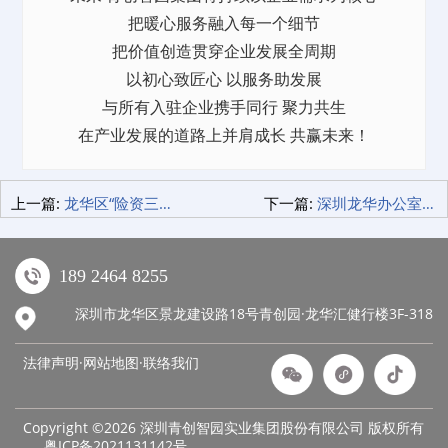
把暖心服务融入每一个细节
把价值创造贯穿企业发展全周期
以初心致匠心 以服务助发展
与所有入驻企业携手同行 聚力共生
在产业发展的道路上并肩成长 共赢未来！
上一篇:
龙华区“险资三大计划”联合正式启动 青创智园集团共探赋能新路径
下一篇:
深圳龙华办公室推荐，别再只盯着市中心了，这4个产业园把服务卷到了天花板
189 2464 8255
深圳市龙华区景龙建设路18号青创园·龙华汇健行楼3F-318
法律声明·网站地图·
联络我们
Copyright ©2026 深圳青创智园实业集团股份有限公司 版权所有
粤ICP备2021131142号